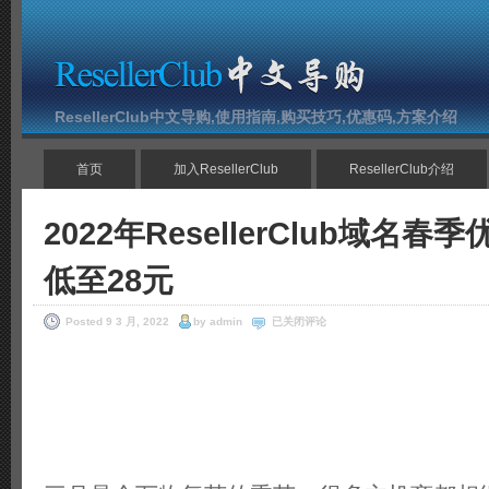
ResellerClub中文导购,使用指南,购买技巧,优惠码,方案介绍
首页
加入ResellerClub
ResellerClub介绍
2022年ResellerClub域名春季
低至28元
2022
Posted 9 3 月, 2022
by admin
已关闭评论
年
ResellerClub
域
名
春
季
优
惠
.CN
域