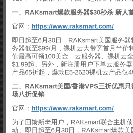
中
活
一、RAKsmart爆款服务器$30秒杀 新人
动
钜
惠
官网：
https://www.raksmart.com/
来
袭
速
即日起至6月30日，RAKsmart美国服务器
来
抢
务器低至$99/月，裸机云大带宽首月半价
购
值最高可领100美金。云服务器、裸机云
$1.99起。另外，新注册用户下单云服务器
产品65折起，爆款E5-2620裸机云产品仅
二、RAKsmart美国/香港VPS三折优惠只
场八折促销
官网：
https://www.raksmart.com/
为了回馈新老用户，RAKsmart联合主机
动。即日起至6月30日，RAKsmart爆款美