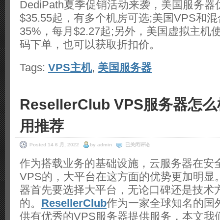
DediPath夏季促销活动来袭，美国服务器
$35.55起，有多个机房可选;美国VPS和
35%，每月$2.27起;另外，美国虚拟主
码下单，也可以获取折扣价。
Tags:
VPS主机
,
美国服务器
ResellerClub VPS服务器
用推荐
ResellerClub
Posted 14 6 月, 2022
by admin
已关闭评论
VPS
服
作为搭载业务的基础设施，云服务器在安
务
VPS的，大平台在这方面的优势更加明显
器
怎
器首先要选择大平台，无论口碑还是技术
么
样
的。
ResellerClub
作为一家全球知名的国
超
低
供有优秀的VPS服务器提供服务，本文我
价