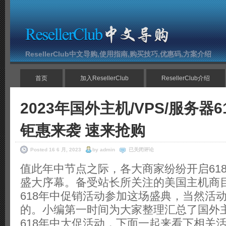
ResellerClub中文导购,使用指南,购买技巧,优惠码,方案介绍
首页
加入ResellerClub
ResellerClub介绍
2023年国外主机/VPS/服务器
钜惠来袭 速来抢购
2023
Posted 16 6 月, 2023
by admin
已关闭评论
年
国
值此年中节点之际，各大商家纷纷开启61
外
盛大序幕。备受站长所关注的美国主机商
主
机/VPS/
618年中促销活动参加这场盛典，当然活
服
务
的。小编第一时间为大家整理汇总了国外主机
器
618
618年中大促活动，下面一起来看下相关
年