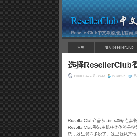
ResellerClub中文导购,使用指
首页
加入ResellerClub
选择ResellerC
选
Posted 31 1 月, 2023
by admin
已
择
Re
香
港
主
机
的
四
大
ResellerClub产品从Linux
理
由
ResellerClub香港主机整体
势，这里就不多说了。这里就从其他方面