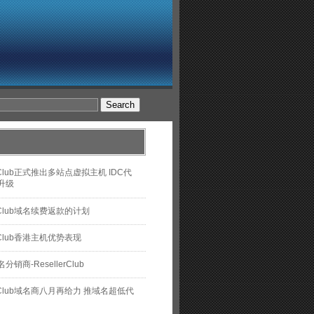
erClub正式推出多站点虚拟主机 IDC代
升级
erClub域名续费返款的计划
erClub香港主机优势表现
销商-ResellerClub
lerClub域名商八月再给力 推域名超低代