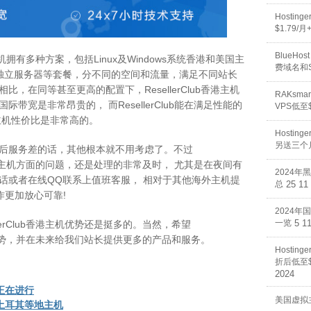
Hosti
$1.79/
BlueHos
拟主机拥有多种方案，包括Linux及Windows系统香港和美国主
费域名和
，独立服务器等套餐，分不同的空间和流量，满足不同站长
，在同等甚至更高的配置下，ResellerClub香港主机
RAKsm
带宽是非常昂贵的， 而ResellerClub能在满足性能的
VPS低至$
主机性价比是非常高的。
Hosti
另送三个
后服务差的话，其他根本就不用考虑了。不过
解决一些主机方面的问题，还是处理的非常及时， 尤其是在夜间有
2024年
话或者在线QQ联系上值班客服， 相对于其他海外主机提
总
25 11
作更加放心可靠!
2024年
一览
5 1
lerClub香港主机优势还是挺多的。当然，希望
现在的优势，并在未来给我们站长提供更多的产品和服务。
Hostin
折后低至$
2024
动正在进行
美国虚拟
度、土耳其等地主机