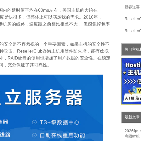
新春送喜 R
主机在国内的延时值平均在60ms左右，美国主机的大约在
速度是快很多，但整体上可以满足我的需求。2016年，
Resell
信直连香港机房的线路，速度跟之前相比相差不大， 但感觉掉包率
Resel
的安全是不容忽视的一个重要因素，如果主机的安全性不
热门主机
击。ResellerClub香港主机用硬件防火墙，能有效抵
外，RAID硬盘的使用也增加了用户数据的安全性。在稳定
时间，充分保证了其可靠性。
最新文章
2026
商限时抢