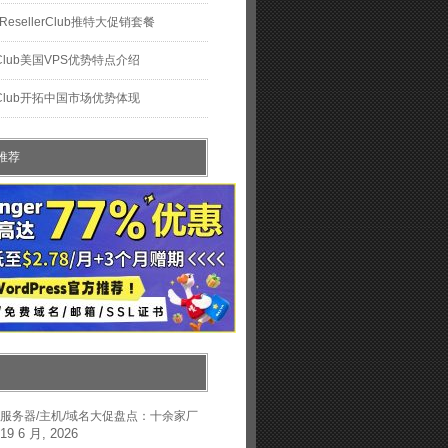
esellerClub推特大促销套餐
erClub美国VPS优势特点介绍
lerClub开拓中国市场优势体现
推荐
年中服务器/主机/域名大促盘点：十余家厂
19 6 月, 2026