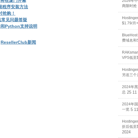
沟通会将在厦门开幕
2026
商限时抢
写权限程序安装方法
机限时抢购！
Hosti
拟主机常见问题答疑
$1.79/
erl和Python支持说明
BlueHos
费域名和
n
ResellerClub新闻
RAKsm
VPS低至$
Hosti
另送三个
2024年
总
25 11
2024年
一览
5 1
Hostin
折后低至$
2024