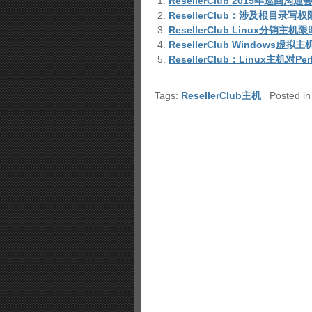
ResellerClub 2015年巡回
ResellerClub：涉及根目录
ResellerClub Linux分销主
ResellerClub Windows虚
ResellerClub：Linux主机对P
Tags:
ResellerClub主机
Posted i