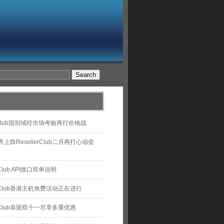
lerclub国别域经市场考验再打价格战
上阵ResellerClub二月再打心动促
e​rC​l​u​b​ ​A​P​I​接​口​简单说明
lerClub香港主机免费活动正在进行
lerClub喜迎双十一尽享多重优惠