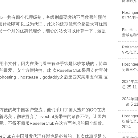
商限时抢
Hosti
rClub一共有四个代理级别，各级别需要缴纳不同数额的预付
$1.79/
的预付款即可 以成为代理，此次的延期优惠价格最大可优惠
BlueHos
享受一个月的优惠代理价，细心的站长可以计算一下，这是
费域名和
RAKsm
VPS低至$
用卡支付，因为在我们看来有些手续是比较繁琐的，简单
Hosti
另送三个
爱。安全方便快捷。此 次ResellerClub采用支付宝付
sting，hostease，godaddy之后第四家采用支付宝 支
2024年
总
25 11
2024年
一览
5 1
方便的与中国客户交流，他们采用了国人熟知的QQ在线
美，彻底摒弃了 livechat所带来的诸多不便。让国内
Hostin
折后低至$
不得不佩服ResellerClub在这方面考虑的周全细致。
2024
lerClub在中国引发代理狂潮也是必然的，其次优惠期延长