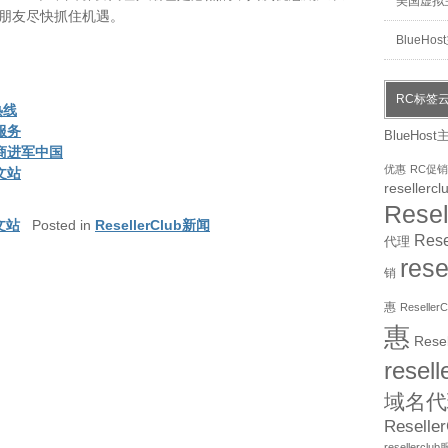
美国虚拟
朋友尽快抓住机遇。
BlueHo
RC标签
热线
理服务
BlueHost
册商进军中国
优惠
RC促销
中文站
resellercl
Rese
中文站
Posted in
ResellerClub新闻
Res
代理
res
销
惠
Reselle
惠
Rese
resel
域名代
Resell
resellercl