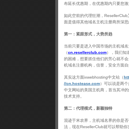
布延长优惠期，在优惠期内只要您激
如此空前的代理狂潮，Reseller
面是值得其他域名主机注册商所深思
第一：紧跟形式，大势所趋
当前只要是进入中国市场的主机域名注册
（
cn.resellerclub.com
），我们知
的困难，想要抓住他们的芳心就不会是一
机域名注册机构，信誉，安全方面自
其实这方面ixwebhosting中文站（
ht
//cn.hostease.com
）可以说是两个典
中文网站的美国主机商，首当其冲的
技术支持。
第二：代理模式，新颖独特
混迹于米农界，主机域名界的你是否
法，现在ResellerClub就可