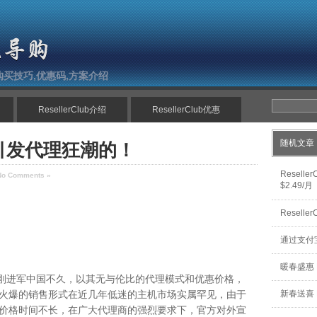
南,购买技巧,优惠码,方案介绍
ResellerClub介绍
ResellerClub优惠
随机文章
b如何引发代理狂潮的！
Resel
No Comments »
$2.49/月
Resel
通过支付宝
暖春盛惠 R
lub刚刚进军中国不久，以其无与伦比的代理模式和优惠价格，
火爆的销售形式在近几年低迷的主机市场实属罕见，由于
新春送喜 R
价格时间不长，在广大代理商的强烈要求下，官方对外宣