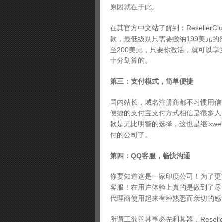
原因就在于此。
在其官方中文站了解到：Reselle
款，最低级别只需要缴纳199美元
至200美元，只要你激活，就可以
十分划算的。
第三：支付模式，简单便捷
国内站长，域名注册商都不习惯用信
便捷的支付宝支付方式相信是很多人的最
款是无比明智的选择，这也是继ixwebho
付的公司了。
第四：QQ客服，畅快沟通
你要知道这是一家印度公司！为了更
客服！在用户体验上真的是做到了尽善尽
代理商使用起来有种熟悉而亲切的感觉，
所谓工欲善其事必先利其器，Resel