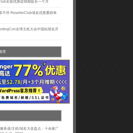
lerClub全面优惠促销期延长一个月
不停 ResellerClub域名优惠重磅来
HostingCon全球主机大会中国站报名开
推荐
年中服务器/主机/域名大促盘点：十余家厂