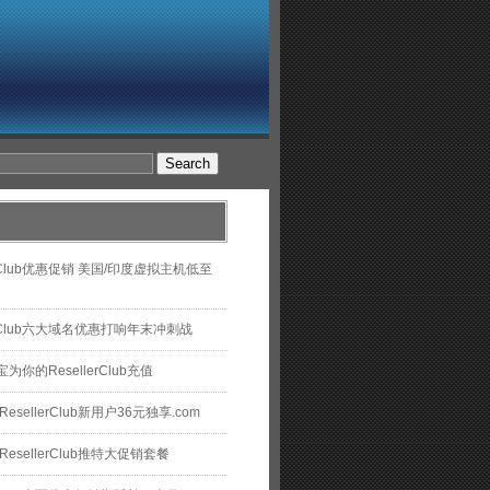
lerClub优惠促销 美国/印度虚拟主机低至
lerClub六大域名优惠打响年末冲刺战
为你的ResellerClub充值
esellerClub新用户36元独享.com
esellerClub推特大促销套餐