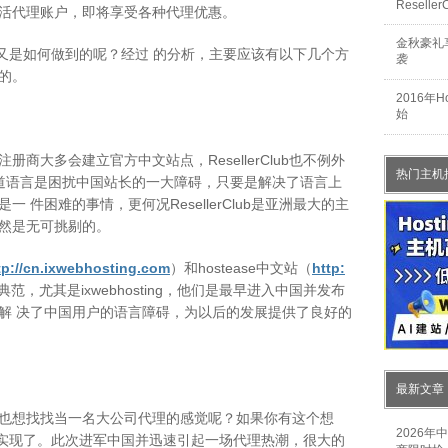
Resel
活代理账户，即将享受各种代理优惠。
金秋豪礼享
Club又是如何做到的呢？经过 的分析，主要应该有以下几个方
袭
的。
2016年
始
商大多会建立官方中文站点，ResellerClub也不例外
热门主机
道语言是困扰中国站长的一大障碍，只要是解决了语言上
 件困难的事情，更何况ResellerClub是亚洲最大的主
然是无可挑剔的。
tp://cn.ixwebhosting.com
）和hostease中文站（
http:
范，尤其是ixwebhosting，他们是最早进入中国并发布
解 决了中国用户的语言障碍，为以后的发展提供了良好的
最新文章
也想找找当一名大公司代理的感觉呢？如果你有这个想
2026
以帮助你实现了。此次进军中国并迅速引起一场代理热潮，很大的