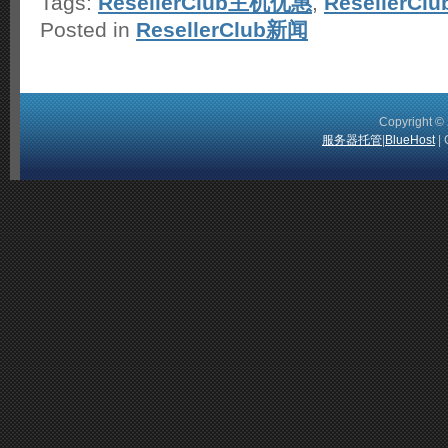
Tags:
ResellerClub主机优惠
,
ResellerC
Posted in
ResellerClub新闻
Copyright 
服务器托管
|
BlueHost
| 