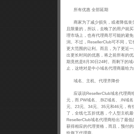
所有优惠 全部延期
商家为了减少损失，或者降低丧失
且限量的，所以，去晚了的用户就买
理市场上，也有代理商尽可能的避免
润。不过，ResellerClub可
更大范围的让利。而且，为了更近一步扩
出更长时间的优惠，将之前所有的优惠
期竟然是8月30日24时。而剩下的
止，这绝对是中小域名代理商最给力
域名、主机、代理齐降价
应该说ResellerClub域名代
元，而.PW域名、.BIZ域名、.IN域
元、23元、34元、35元和46元
了，全线七五折优惠，个人型主机最
ResellerClub域名代理商给
获得相应的代理资格，而且，预付的
给旗下代理商。