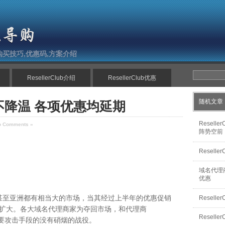
南,购买技巧,优惠码,方案介绍
ResellerClub介绍
ResellerClub优惠
随机文章
b今夏不降温 各项优惠均延期
Resel
o Comments »
阵势空前
Resel
域名代理商R
优惠
在中国甚至亚洲都有相当大的市场，当其经过上半年的优惠促销
Resell
扩大。各大域名代理商家为夺回市场，和代理商
Resell
惠为主要攻击手段的没有硝烟的战役。