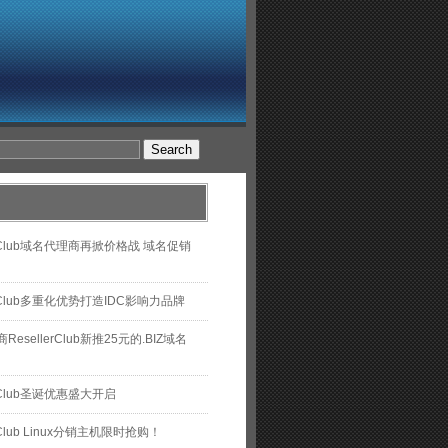
lerClub域名代理商再掀价格战 域名促销
lerClub多重化优势打造IDC影响力品牌
esellerClub新推25元的.BIZ域名
erClub圣诞优惠盛大开启
erClub Linux分销主机限时抢购！