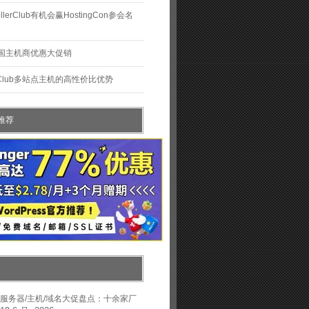
llerClub有机会赢HostingCon参会名
国主机商优惠大促销
lerClub多站点主机的高性价比优势
推荐
年中服务器/主机/域名大促盘点：十余家厂