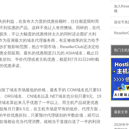
加入Rese
额
的利益，在发布大力度的优惠份额时，往往都是限时而
迎佳节美
不到实惠的产品。这样不免让人有些懊恼。同样的，在代
Resel
损失，不让大幅度的优惠维持太久的同时还企图扩大利
不同，它作为亚洲最大的域名代理服务商，有足够雄厚的实力给予
散影响范围，抢占中国市场，ResellerClub还决定给
热门主机
全部延期。最长的优惠期是21元的.ASIA域名，截止日
域名折扣、半价代理或者主机优惠，都是到7月31日24时截
的优惠承诺。
理商给除了域名市场最低的价格，最炙手的.COM域名也只要53
名、.ORG域名、.CN域名以及.NET域名也分别只要9元、19
，有些域名算起来几乎优惠了一半以上。而主机产品就更优惠
低每月只要6.5元，在主机市场是罕有的低价。代理方面，
最新文章
出了最低的半价优惠折扣，只要预付代理级别的半数款项，就可以
款项都会充当代理消费。就相当于直接白送了一半的利润
2026