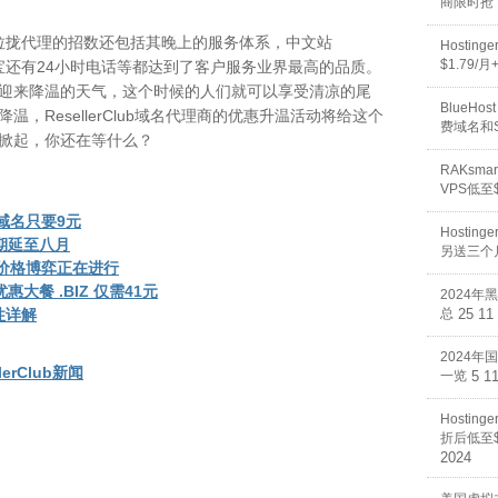
商限时抢
ub拉拢代理的招数还包括其晚上的服务体系，中文站
Hosti
$1.79/
宝还有24小时电话等都达到了客户服务业界最高的品质。
迎来降温的天气，这个时候的人们就可以享受清凉的尾
BlueHos
，ResellerClub域名代理商的优惠升温活动将给这个
费域名和
掀起，你还在等什么？
RAKsm
VPS低至$
PW域名只要9元
Hosti
惠期延至八月
另送三个
场 价格博弈正在进行
优惠大餐 .BIZ 仅需41元
2024年
作性详解
总
25 11
2024年
llerClub新闻
一览
5 1
Hostin
折后低至$
2024