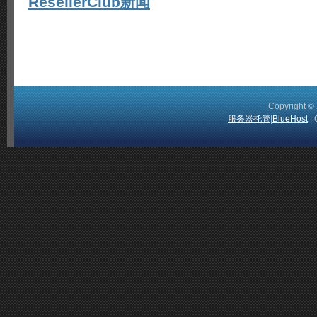
ResellerClub新闻
Copyright 
服务器托管
|
BlueHost
| 