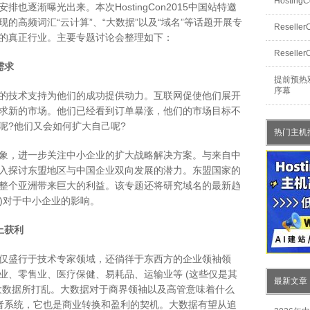
Hosti
也逐渐曝光出来。本次HostingCon2015中国站特邀
的高频词汇“云计算”、“大数据”以及“域名”等话题开展专
Resel
的真正行业。主要专题讨论会整理如下：
Resell
需求
提前预热双
序幕
的技术支持为他们的成功提供动力。互联网促使他们展开
求新的市场。他们已经看到订单暴涨，他们的市场目标不
呢?他们又会如何扩大自己呢?
热门主机
象，进一步关注中小企业的扩大战略解决方案。与来自中
入探讨东盟地区与中国企业双向发展的潜力。东盟国家的
整个亚洲带来巨大的利益。该专题还将研究域名的最新趋
名)对于中小企业的影响。
上获利
仅盛行于技术专家领域，还徜徉于东西方的企业领袖领
业、零售业、医疗保健、易耗品、运输业等 (这些仅是其
最新文章
大数据所打乱。大数据对于商界领袖以及高管意味着什么
者系统，它也是商业转换和盈利的契机。大数据有望从追