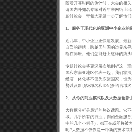
随着开幕时间的倒计时，大会的相关安排
请国内外知名专家对近年来网络上出现
题讨论会，带领大家进一步了解他们
1、服务于现代化的亚洲中小企业的
近几年，中小企业正快速发展。最新
自己的翅膀，跨越国与国的边界来寻
断在膨胀。他们怎能赶上这样的势头
专题讨论会将更深层次地剖析这一现
国和东南亚地区代表一起，我们将深
经济一体化将不仅为东盟国家，也为
势以及新顶级域名和IDN(多语言域
2、从你的商业模式以及大数据创新
大数据分析是最近的热议话题。它不
域。几乎所有的行业，例如金融服务
中的几个小例子)，都正在或即将被
呢?大数据不仅仅是一种新的技术或