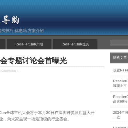
南,购买技巧,优惠码,方案介绍
ResellerClub介绍
ResellerClub优惠
随机文章
主机大会专题讨论会首曝光
设置Res
o Comments »
Resel
璀璨上市
Resel
高达60%
HostingCon全球主机大会将于本月30日在深圳君悦酒店盛大开
2024年
一览
企业，为大家呈现一场最顶级的行业盛会。