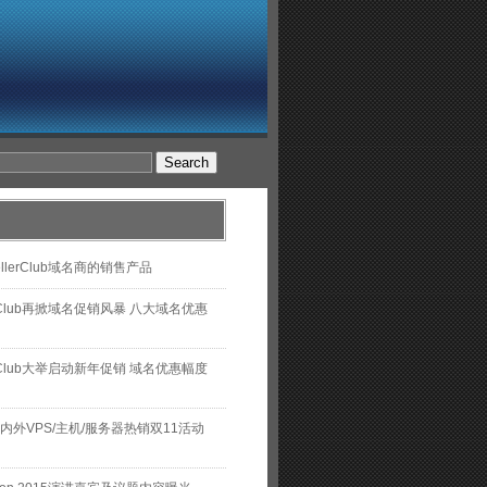
ellerClub域名商的销售产品
lerClub再掀域名促销风暴 八大域名优惠
lerClub大举启动新年促销 域名优惠幅度
国内外VPS/主机/服务器热销双11活动