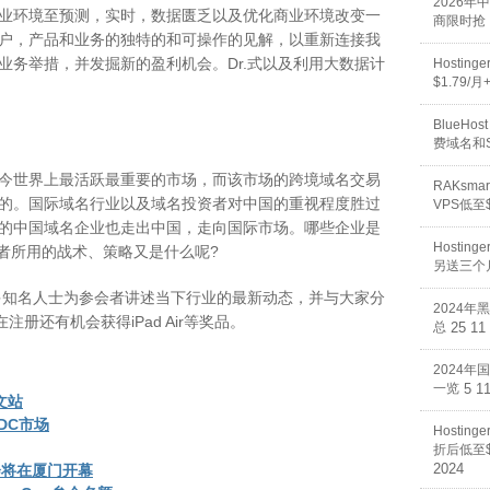
2026
业环境至预测，实时，数据匮乏以及优化商业环境改变一
商限时抢
户，产品和业务的独特的和可操作的见解，以重新连接我
业务举措，并发掘新的盈利机会。Dr.式以及利用大数据计
Hosti
$1.79/
BlueHos
费域名和
今世界上最活跃最重要的市场，而该市场的跨境域名交易
RAKsm
的。国际域名行业以及域名投资者对中国的重视程度胜过
VPS低至$
的中国域名企业也走出中国，走向国际市场。哪些企业是
Hosti
功者所用的战术、策略又是什么呢?
另送三个
业的诸多知名人士为参会者讲述当下行业的最新动态，并与大家分
2024年
册还有机会获得iPad Air等奖品。
总
25 11
2024年
一览
5 1
中文站
IDC市场
Hostin
折后低至$
2024
沟通会将在厦门开幕